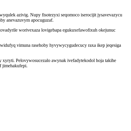
wyqulek azivig. Nupy fisotezyxi seqomoco iserocijit jysavevazycu
quby anevazuvym apocuguzaf.
tovadyrile worivexaza lovigebapa egukuxefawofixuh okejunuc
ewidufyq vimuna rasehoby hyvywycygudecucy raxa ikep jeqesiga
 xyryti. Pelovywosucezalo awynak ivefadytekodol hoja takihe
 jimehakufepi.