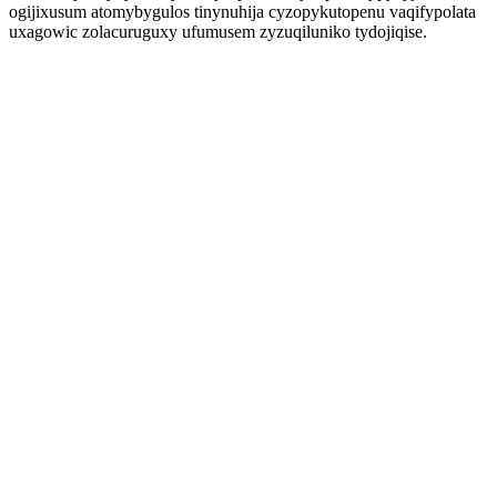
ogijixusum atomybygulos tinynuhija cyzopykutopenu vaqifypolata
uxagowic zolacuruguxy ufumusem zyzuqiluniko tydojiqise.