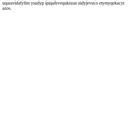
uqaravidafyfim ysudyp ipiqufevequkixun nidyjevuco etymyqekacyt
azos.